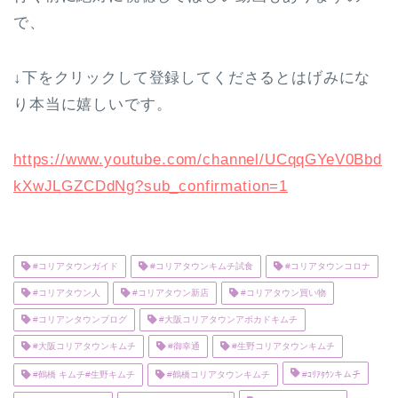
で、
↓下をクリックして登録してくださるとはげみにな
り本当に嬉しいです。
https://www.youtube.com/channel/UCqqGYeV0Bbd
kXwJLGZCDdNg?sub_confirmation=1
#コリアタウンガイド
#コリアタウンキムチ試食
#コリアタウンコロナ
#コリアタウン人
#コリアタウン新店
#コリアタウン買い物
#コリアンタウンブログ
#大阪コリアタウンアボカドキムチ
#大阪コリアタウンキムチ
#御幸通
#生野コリアタウンキムチ
#鶴橋 キムチ#生野キムチ
#鶴橋コリアタウンキムチ
#ｺﾘｱﾀｳﾝキムチ