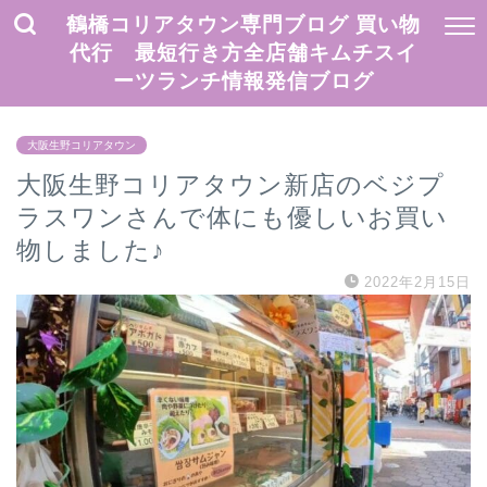
鶴橋コリアタウン専門ブログ 買い物
代行 最短行き方全店舗キムチスイ
ーツランチ情報発信ブログ
大阪生野コリアタウン
大阪生野コリアタウン新店のベジプ
ラスワンさんで体にも優しいお買い
物しました♪
2022年2月15日