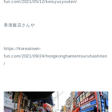
fun.com/2021/05/12/keisyusyouten/
香港飯店さんや
https://koreatown-
fun.com/2021/09/24/hongkonghantentsuruhashiten
/