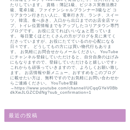
たりしています。 資格：簿記1級、ビジネス実務法務2
級、電卓1級、ファイナンシャルプランナー3級など コ
リアタウン行きたい人に、電車行き方、ランチ、スイー
ツ、韓流、食べ歩き、入口から出口までのお店全店マッ
プ、トイレ位置情報までをアップしたコリアタウン専門
ブログです。 お役に立てればいいなぁと思っていま
す。 毎日驚くほどたくさんの方がブログを見に来てく
ださっていますが、お役にたてているのか心配になる
日々です。 どうしてもの方には買い物代行もありま
す。 お気軽にお問合せからメールください。 YouTube
にチャンネル登録していただけると、自分自身のはげみ
にもなりますので、登録していただけると嬉しいです♪
これからも頑張っていきますので、よろしくお願い致し
ます。 お店情報や新メニュー、おすすめをこのブログ
に載せたい方は、無料ですのでお気軽にお問い合わせか
らご連絡ください。 YouTube登録
→https://www.youtube.com/channel/UCqqGYeV0Bb
dkXwJLGZCDdNg?sub_confirmation=1
最近の投稿