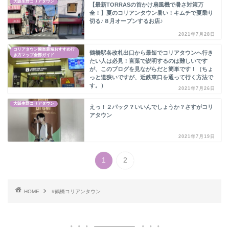
大阪生野コリアタウン
【最新TORRASの首かけ扇風機で暑さ対策万
全！】夏のコリアンタウン暑い！キムチで夏乗り
切る♪８月オープンするお店♪
2021年7月28日
コリアタウン簡単最短おすすめ行
鶴橋駅各改札出口から最短でコリアタウンへ行き
き方マップ全部ガイド
たい人は必見！言葉で説明するのは難しいです
が、このブログを見ながらだと簡単です！（ちょ
っと道狭いですが、近鉄東口を通って行く方法で
す。）
2021年7月26日
大阪生野コリアタウン
えっ！２パック？いいんでしょうか？さすがコリ
アタウン
2021年7月19日
1
2
HOME
#鶴橋コリアンタウン