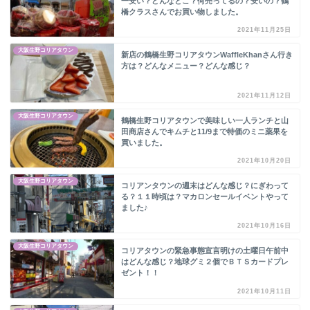
一安い？どんなとこ？何売ってるの？安いの？鶴
橋クラスさんでお買い物しました。
2021年11月25日
大阪生野コリアタウン
新店の鶴橋生野コリアタウンWaffleKhanさん行き
方は？どんなメニュー？どんな感じ？
2021年11月12日
大阪生野コリアタウン
鶴橋生野コリアタウンで美味しい一人ランチと山
田商店さんでキムチと11/9まで特価のミニ薬果を
買いました。
2021年10月20日
大阪生野コリアタウン
コリアンタウンの週末はどんな感じ？にぎわって
る？１１時頃は？マカロンセールイベントやって
ました♪
2021年10月16日
大阪生野コリアタウン
コリアタウンの緊急事態宣言明けの土曜日午前中
はどんな感じ？地球グミ２個でＢＴＳカードプレ
ゼント！！
2021年10月11日