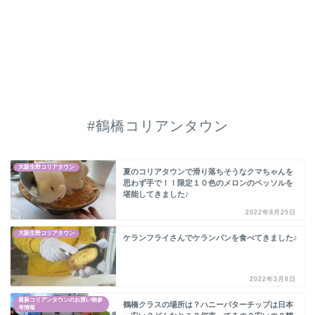
#鶴橋コリアンタウン
大阪生野コリアタウン
夏のコリアタウンで滑り落ちそうなクマちゃんを
思わず手で！！限定１０色のメロンのペッソルを
堪能してきました♪
2022年8月25日
大阪生野コリアタウン
ケランフライさんでケランパンを食べてきました♪
2022年3月8日
最新コリアンタウンのお買い物参
鶴橋クラスの場所は？ハニーバターチップは日本
考情報