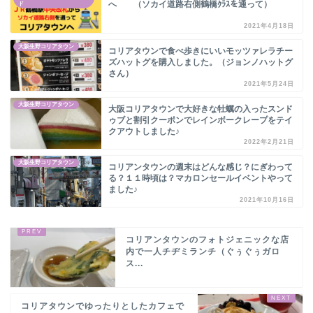
へ （ソカイ道路右側鶴橋ｸﾗｽを通って）
ド
2021年4月18日
大阪生野コリアタウン
コリアタウンで食べ歩きにいいモッツァレラチー
ズハットグを購入しました。（ジョンノハットグ
さん）
2021年5月24日
大阪生野コリアタウン
大阪コリアタウンで大好きな牡蠣の入ったスンド
ゥブと割引クーポンでレインボークレープをテイ
クアウトしました♪
2022年2月21日
大阪生野コリアタウン
コリアンタウンの週末はどんな感じ？にぎわって
る？１１時頃は？マカロンセールイベントやって
ました♪
2021年10月16日
コリアンタウンのフォトジェニックな店
内で一人チヂミランチ（ぐぅぐぅガロ
ス...
コリアタウンでゆったりとしたカフェで