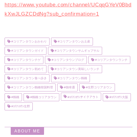
https://www.youtube.com/channel/UCqqGYeV0Bbd
kXwJLGZCDdNg?sub_confirmation=1
#コリアンタウンおかわり
#コリアンタウンお土産
#コリアンタウンガイド
#コリアンタウンサムギョプサル
#コリアンタウンチゲ
#コリアンタウンブログ
#コリアンタウンランチ
#コリアンタウン初めて
#コリアンタウン美味しいランチ
#コリアンタウン食べ歩き
#コリアンタウン鶴橋
#コリアンタウン鶴橋韓国料理
#御幸通
#生野コリアタウン
#鶴橋
#鶴橋コリアタウン
#ｺﾘｱﾝﾀｳﾝテイクアウト
#ｺﾘｱﾝﾀｳﾝ大阪
#ｺﾘｱﾝﾀｳﾝ生野
ABOUT ME