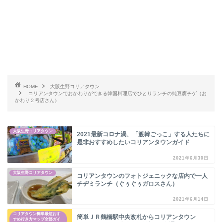
HOME
大阪生野コリアタウン
コリアンタウンでおかわりができる韓国料理店でひとりランチの純豆腐チゲ（お
かわり２号店さん）
大阪生野コリアタウン
2021最新コロナ渦、「渡韓ごっこ」する人たちに
是非おすすめしたいコリアンタウンガイド
2021年6月30日
大阪生野コリアタウン
コリアンタウンのフォトジェニックな店内で一人
チヂミランチ（ぐぅぐぅガロスさん）
2021年6月14日
コリアタウン簡単最短おす
簡単ＪＲ鶴橋駅中央改札からコリアンタウン
すめ行き方マップ全部ガイ