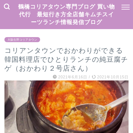
鶴橋コリアタウン専門ブログ 買い物
代行 最短行き方全店舗キムチスイ
ーツランチ情報発信ブログ
大阪生野コリアタウン
コリアンタウンでおかわりができる
韓国料理店でひとりランチの純豆腐チ
ゲ（おかわり２号店さん）
2021年6月16日
/
2021年10月15日