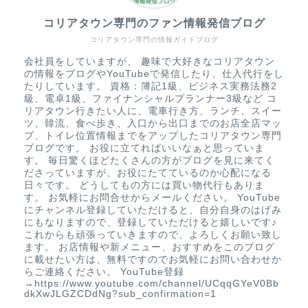
コリアタウン専門のファン情報発信ブログ
コリアタウン専門の情報ガイドブログ
会社員をしていますが、 趣味で大好きなコリアタウン
の情報をブログやYouTubeで発信したり、仕入代行をし
たりしています。 資格：簿記1級、ビジネス実務法務2
級、電卓1級、ファイナンシャルプランナー3級など コ
リアタウン行きたい人に、電車行き方、ランチ、スイー
ツ、韓流、食べ歩き、入口から出口までのお店全店マッ
プ、トイレ位置情報までをアップしたコリアタウン専門
ブログです。 お役に立てればいいなぁと思っていま
す。 毎日驚くほどたくさんの方がブログを見に来てく
ださっていますが、お役にたてているのか心配になる
日々です。 どうしてもの方には買い物代行もありま
す。 お気軽にお問合せからメールください。 YouTube
にチャンネル登録していただけると、自分自身のはげみ
にもなりますので、登録していただけると嬉しいです♪
これからも頑張っていきますので、よろしくお願い致し
ます。 お店情報や新メニュー、おすすめをこのブログ
に載せたい方は、無料ですのでお気軽にお問い合わせか
らご連絡ください。 YouTube登録
→https://www.youtube.com/channel/UCqqGYeV0Bb
dkXwJLGZCDdNg?sub_confirmation=1