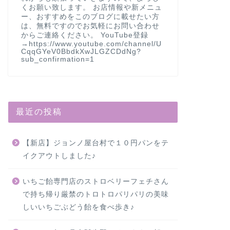
くお願い致します。 お店情報や新メニュ
ー、おすすめをこのブログに載せたい方
は、無料ですのでお気軽にお問い合わせ
からご連絡ください。 YouTube登録
→https://www.youtube.com/channel/U
CqqGYeV0BbdkXwJLGZCDdNg?
sub_confirmation=1
最近の投稿
【新店】ジョンノ屋台村で１０円パンをテ
イクアウトしました♪
いちご飴専門店のストロベリーフェチさん
で持ち帰り厳禁のトロトロパリパリの美味
しいいちごぶどう飴を食べ歩き♪