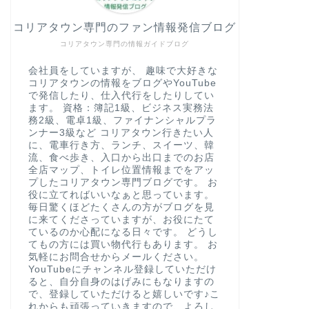
コリアタウン専門のファン情報発信ブログ
コリアタウン専門の情報ガイドブログ
会社員をしていますが、 趣味で大好きな
コリアタウンの情報をブログやYouTube
で発信したり、仕入代行をしたりしてい
ます。 資格：簿記1級、ビジネス実務法
務2級、電卓1級、ファイナンシャルプラ
ンナー3級など コリアタウン行きたい人
に、電車行き方、ランチ、スイーツ、韓
流、食べ歩き、入口から出口までのお店
全店マップ、トイレ位置情報までをアッ
プしたコリアタウン専門ブログです。 お
役に立てればいいなぁと思っています。
毎日驚くほどたくさんの方がブログを見
に来てくださっていますが、お役にたて
ているのか心配になる日々です。 どうし
てもの方には買い物代行もあります。 お
気軽にお問合せからメールください。
YouTubeにチャンネル登録していただけ
ると、自分自身のはげみにもなりますの
で、登録していただけると嬉しいです♪こ
れからも頑張っていきますので、よろし