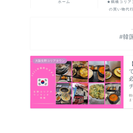
ホーム
★鶴橋コリア
の買い物代
#韓
大阪生野コリアタウン
鶴
ま