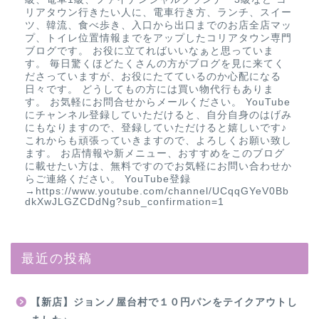
リアタウン行きたい人に、電車行き方、ランチ、スイー
ツ、韓流、食べ歩き、入口から出口までのお店全店マッ
プ、トイレ位置情報までをアップしたコリアタウン専門
ブログです。 お役に立てればいいなぁと思っていま
す。 毎日驚くほどたくさんの方がブログを見に来てく
ださっていますが、お役にたてているのか心配になる
日々です。 どうしてもの方には買い物代行もありま
す。 お気軽にお問合せからメールください。 YouTube
にチャンネル登録していただけると、自分自身のはげみ
にもなりますので、登録していただけると嬉しいです♪
これからも頑張っていきますので、よろしくお願い致し
ます。 お店情報や新メニュー、おすすめをこのブログ
に載せたい方は、無料ですのでお気軽にお問い合わせか
らご連絡ください。 YouTube登録
→https://www.youtube.com/channel/UCqqGYeV0Bb
dkXwJLGZCDdNg?sub_confirmation=1
最近の投稿
【新店】ジョンノ屋台村で１０円パンをテイクアウトし