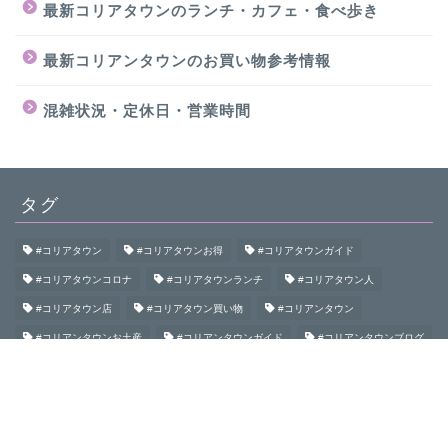
最新コリアタウンのランチ・カフェ・食べ歩き
最新コリアンタウンのお買い物参考情報
混雑状況・定休日・営業時間
タグ
#コリアタウン
#コリアタウンお得
#コリアタウンガイド
#コリアタウンコロナ
#コリアタウンランチ
#コリアタウン人
#コリアタウン店
#コリアタウン買い物
#コリアンタウン
#コリアンタウンお土産
#コリアンタウンガイド
#コリアンタウンブログ
#コリアンタウン初めて
#コリアンタウン食べ歩き
#コリアンタウン鶴橋
#コロナコリアンタウン
#大阪コリアタウン
#大阪コリアンタウン
#御幸通
#桃谷
#生野
#生野コリアタウン