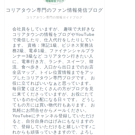
コリアタウン専門のファン情報発信ブログ
コリアタウン専門の情報ガイドブログ
会社員をしていますが、 趣味で大好きな
コリアタウンの情報をブログやYouTube
で発信したり、仕入代行をしたりしてい
ます。 資格：簿記1級、ビジネス実務法
務2級、電卓1級、ファイナンシャルプラ
ンナー3級など コリアタウン行きたい人
に、電車行き方、ランチ、スイーツ、韓
流、食べ歩き、入口から出口までのお店
全店マップ、トイレ位置情報までをアッ
プしたコリアタウン専門ブログです。 お
役に立てればいいなぁと思っています。
毎日驚くほどたくさんの方がブログを見
に来てくださっていますが、お役にたて
ているのか心配になる日々です。 どうし
てもの方には買い物代行もあります。 お
気軽にお問合せからメールください。
YouTubeにチャンネル登録していただけ
ると、自分自身のはげみにもなりますの
で、登録していただけると嬉しいです♪こ
れからも頑張っていきますので、よろし