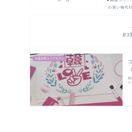
ホーム
★鶴橋コリア
の買い物代
#ｺ
大阪生野コリアタウン
鶴
ウ