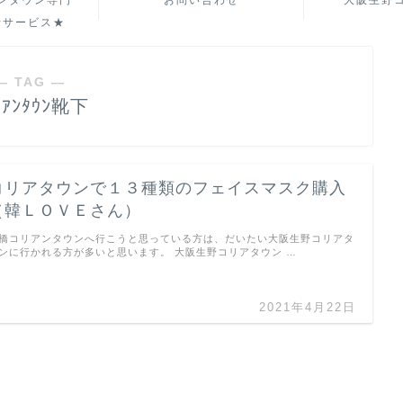
ンタウン専門
お問い合わせ
大阪生野
行サービス★
― TAG ―
ﾘｱﾝﾀｳﾝ靴下
コリアタウンで１３種類のフェイスマスク購入
（韓ＬＯＶＥさん）
橋コリアンタウンへ行こうと思っている方は、だいたい大阪生野コリアタ
ンに行かれる方が多いと思います。 大阪生野コリアタウン …
2021年4月22日