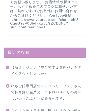
くお願い致します。 お店情報や新メニュ
ー、おすすめをこのブログに載せたい方
は、無料ですのでお気軽にお問い合わせ
からご連絡ください。 YouTube登録
→https://www.youtube.com/channel/U
CqqGYeV0BbdkXwJLGZCDdNg?
sub_confirmation=1
最近の投稿
【新店】ジョンノ屋台村で１０円パンをテ
イクアウトしました♪
いちご飴専門店のストロベリーフェチさん
で持ち帰り厳禁のトロトロパリパリの美味
しいいちごぶどう飴を食べ歩き♪
２０２３年４月大阪生野コリアタウン朝の