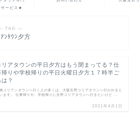
ンタウン専門
お問い合わせ
大阪生野
行サービス★
― TAG ―
ﾘｱﾝﾀｳﾝ夕方
コリアタウンの平日夕方はもう閉まってる？仕
事帰りや学校帰りの平日火曜日夕方１７時半ご
ろは？
橋コリアンタウンへ行く人の多くは、大阪生野コリアタウンへ行かれると
います。 仕事帰りや、学校帰りに生野コリアタウンへ行きたいけど …
2021年4月1日