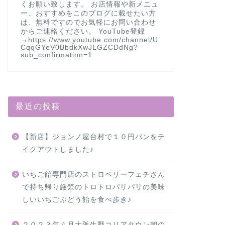
くお願い致します。 お店情報や新メニュ
ー、おすすめをこのブログに載せたい方
は、無料ですのでお気軽にお問い合わせ
からご連絡ください。 YouTube登録
→https://www.youtube.com/channel/U
CqqGYeV0BbdkXwJLGZCDdNg?
sub_confirmation=1
最近の投稿
【新店】ジョンノ屋台村で１０円パンをテ
イクアウトしました♪
いちご飴専門店のストロベリーフェチさん
で持ち帰り厳禁のトロトロパリパリの美味
しいいちごぶどう飴を食べ歩き♪
２０２３年４月大阪生野コリアタウン朝の