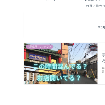
ホーム
★鶴橋コリア
の買い物代
#ｺ
大阪生野コリアタウン
鶴
思