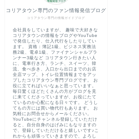
コリアタウン専門のファン情報発信ブログ
コリアタウン専門の情報ガイドブログ
会社員をしていますが、 趣味で大好きな
コリアタウンの情報をブログやYouTube
で発信したり、仕入代行をしたりしてい
ます。 資格：簿記1級、ビジネス実務法
務2級、電卓1級、ファイナンシャルプラ
ンナー3級など コリアタウン行きたい人
に、電車行き方、ランチ、スイーツ、韓
流、食べ歩き、入口から出口までのお店
全店マップ、トイレ位置情報までをアッ
プしたコリアタウン専門ブログです。 お
役に立てればいいなぁと思っています。
毎日驚くほどたくさんの方がブログを見
に来てくださっていますが、お役にたて
ているのか心配になる日々です。 どうし
てもの方には買い物代行もあります。 お
気軽にお問合せからメールください。
YouTubeにチャンネル登録していただけ
ると、自分自身のはげみにもなりますの
で、登録していただけると嬉しいです♪こ
れからも頑張っていきますので、よろし