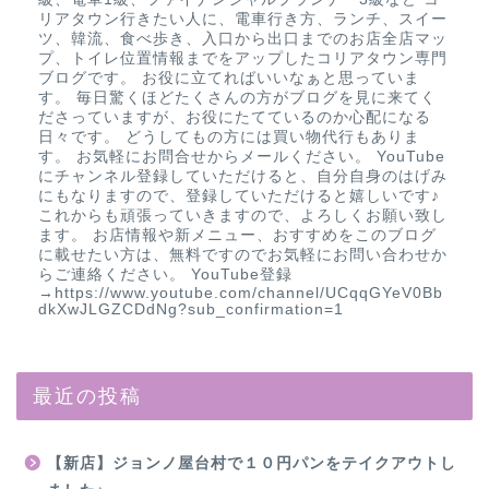
リアタウン行きたい人に、電車行き方、ランチ、スイー
ツ、韓流、食べ歩き、入口から出口までのお店全店マッ
プ、トイレ位置情報までをアップしたコリアタウン専門
ブログです。 お役に立てればいいなぁと思っていま
す。 毎日驚くほどたくさんの方がブログを見に来てく
ださっていますが、お役にたてているのか心配になる
日々です。 どうしてもの方には買い物代行もありま
す。 お気軽にお問合せからメールください。 YouTube
にチャンネル登録していただけると、自分自身のはげみ
にもなりますので、登録していただけると嬉しいです♪
これからも頑張っていきますので、よろしくお願い致し
ます。 お店情報や新メニュー、おすすめをこのブログ
に載せたい方は、無料ですのでお気軽にお問い合わせか
らご連絡ください。 YouTube登録
→https://www.youtube.com/channel/UCqqGYeV0Bb
dkXwJLGZCDdNg?sub_confirmation=1
最近の投稿
【新店】ジョンノ屋台村で１０円パンをテイクアウトし