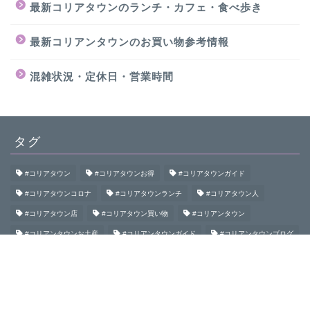
最新コリアタウンのランチ・カフェ・食べ歩き
最新コリアンタウンのお買い物参考情報
混雑状況・定休日・営業時間
タグ
#コリアタウン
#コリアタウンお得
#コリアタウンガイド
#コリアタウンコロナ
#コリアタウンランチ
#コリアタウン人
#コリアタウン店
#コリアタウン買い物
#コリアンタウン
#コリアンタウンお土産
#コリアンタウンガイド
#コリアンタウンブログ
#コリアンタウン初めて
#コリアンタウン食べ歩き
#コリアンタウン鶴橋
#コロナコリアンタウン
#大阪コリアタウン
#大阪コリアンタウン
#御幸通
#桃谷
#生野
#生野コリアタウン