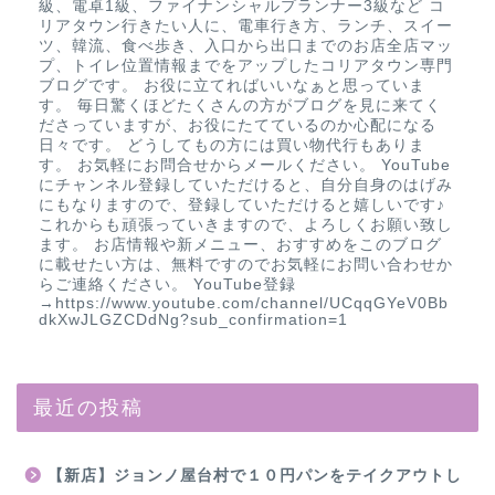
級、電卓1級、ファイナンシャルプランナー3級など コ
リアタウン行きたい人に、電車行き方、ランチ、スイー
ツ、韓流、食べ歩き、入口から出口までのお店全店マッ
プ、トイレ位置情報までをアップしたコリアタウン専門
ブログです。 お役に立てればいいなぁと思っていま
す。 毎日驚くほどたくさんの方がブログを見に来てく
ださっていますが、お役にたてているのか心配になる
日々です。 どうしてもの方には買い物代行もありま
す。 お気軽にお問合せからメールください。 YouTube
にチャンネル登録していただけると、自分自身のはげみ
にもなりますので、登録していただけると嬉しいです♪
これからも頑張っていきますので、よろしくお願い致し
ます。 お店情報や新メニュー、おすすめをこのブログ
に載せたい方は、無料ですのでお気軽にお問い合わせか
らご連絡ください。 YouTube登録
→https://www.youtube.com/channel/UCqqGYeV0Bb
dkXwJLGZCDdNg?sub_confirmation=1
最近の投稿
【新店】ジョンノ屋台村で１０円パンをテイクアウトし