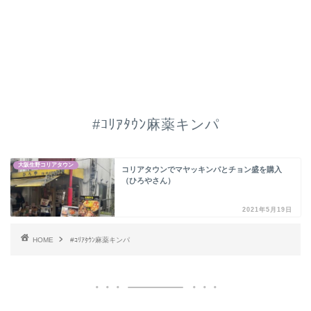
#ｺﾘｱﾀｳﾝ麻薬キンパ
大阪生野コリアタウン
コリアタウンでマヤッキンパとチョン盛を購入
（ひろやさん）
2021年5月19日
HOME
#ｺﾘｱﾀｳﾝ麻薬キンパ