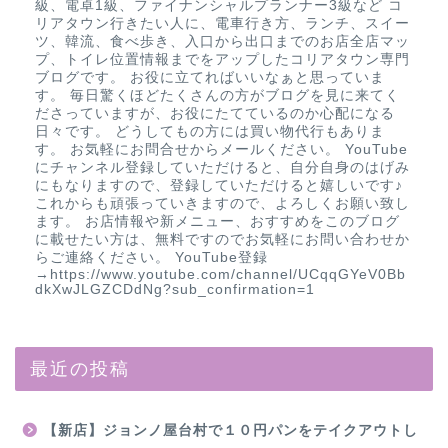
級、電卓1級、ファイナンシャルプランナー3級など コ
リアタウン行きたい人に、電車行き方、ランチ、スイー
ツ、韓流、食べ歩き、入口から出口までのお店全店マッ
プ、トイレ位置情報までをアップしたコリアタウン専門
ブログです。 お役に立てればいいなぁと思っていま
す。 毎日驚くほどたくさんの方がブログを見に来てく
ださっていますが、お役にたてているのか心配になる
日々です。 どうしてもの方には買い物代行もありま
す。 お気軽にお問合せからメールください。 YouTube
にチャンネル登録していただけると、自分自身のはげみ
にもなりますので、登録していただけると嬉しいです♪
これからも頑張っていきますので、よろしくお願い致し
ます。 お店情報や新メニュー、おすすめをこのブログ
に載せたい方は、無料ですのでお気軽にお問い合わせか
らご連絡ください。 YouTube登録
→https://www.youtube.com/channel/UCqqGYeV0Bb
dkXwJLGZCDdNg?sub_confirmation=1
最近の投稿
【新店】ジョンノ屋台村で１０円パンをテイクアウトし