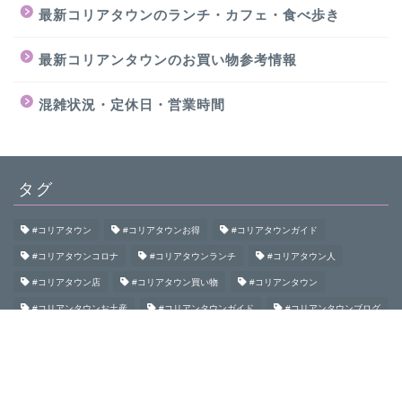
最新コリアタウンのランチ・カフェ・食べ歩き
最新コリアンタウンのお買い物参考情報
混雑状況・定休日・営業時間
タグ
#コリアタウン
#コリアタウンお得
#コリアタウンガイド
#コリアタウンコロナ
#コリアタウンランチ
#コリアタウン人
#コリアタウン店
#コリアタウン買い物
#コリアンタウン
#コリアンタウンお土産
#コリアンタウンガイド
#コリアンタウンブログ
#コリアンタウン初めて
#コリアンタウン食べ歩き
#コリアンタウン鶴橋
#コロナコリアンタウン
#大阪コリアタウン
#大阪コリアンタウン
#御幸通
#桃谷
#生野
#生野コリアタウン