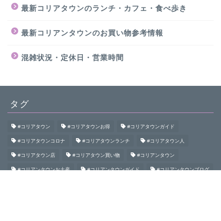
最新コリアタウンのランチ・カフェ・食べ歩き
最新コリアンタウンのお買い物参考情報
混雑状況・定休日・営業時間
タグ
#コリアタウン
#コリアタウンお得
#コリアタウンガイド
#コリアタウンコロナ
#コリアタウンランチ
#コリアタウン人
#コリアタウン店
#コリアタウン買い物
#コリアンタウン
#コリアンタウンお土産
#コリアンタウンガイド
#コリアンタウンブログ
#コリアンタウン初めて
#コリアンタウン食べ歩き
#コリアンタウン鶴橋
#コロナコリアンタウン
#大阪コリアタウン
#大阪コリアンタウン
#御幸通
#桃谷
#生野
#生野コリアタウン