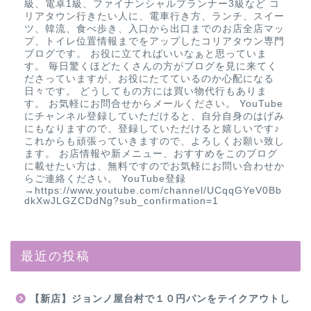
級、電卓1級、ファイナンシャルプランナー3級など コ
リアタウン行きたい人に、電車行き方、ランチ、スイー
ツ、韓流、食べ歩き、入口から出口までのお店全店マッ
プ、トイレ位置情報までをアップしたコリアタウン専門
ブログです。 お役に立てればいいなぁと思っていま
す。 毎日驚くほどたくさんの方がブログを見に来てく
ださっていますが、お役にたてているのか心配になる
日々です。 どうしてもの方には買い物代行もありま
す。 お気軽にお問合せからメールください。 YouTube
にチャンネル登録していただけると、自分自身のはげみ
にもなりますので、登録していただけると嬉しいです♪
これからも頑張っていきますので、よろしくお願い致し
ます。 お店情報や新メニュー、おすすめをこのブログ
に載せたい方は、無料ですのでお気軽にお問い合わせか
らご連絡ください。 YouTube登録
→https://www.youtube.com/channel/UCqqGYeV0Bb
dkXwJLGZCDdNg?sub_confirmation=1
最近の投稿
【新店】ジョンノ屋台村で１０円パンをテイクアウトし