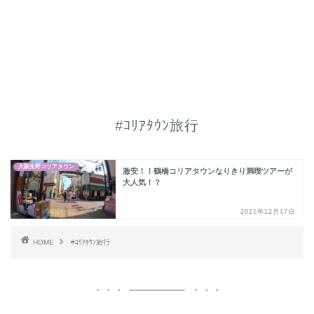
#ｺﾘｱﾀｳﾝ旅行
大阪生野コリアタウン
激安！！鶴橋コリアタウンなりきり満喫ツアーが
大人気！？
2021年12月17日
HOME
#ｺﾘｱﾀｳﾝ旅行