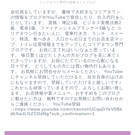
コリアタウン専門の情報ガイドブログ
会社員をしていますが、 趣味で大好きなコリアタウン
の情報をブログやYouTubeで発信したり、仕入代行をし
たりしています。 資格：簿記1級、ビジネス実務法務2
級、電卓1級、ファイナンシャルプランナー3級など コ
リアタウン行きたい人に、電車行き方、ランチ、スイー
ツ、韓流、食べ歩き、入口から出口までのお店全店マッ
プ、トイレ位置情報までをアップしたコリアタウン専門
ブログです。 お役に立てればいいなぁと思っていま
す。 毎日驚くほどたくさんの方がブログを見に来てく
ださっていますが、お役にたてているのか心配になる
日々です。 どうしてもの方には買い物代行もありま
す。 お気軽にお問合せからメールください。 YouTube
にチャンネル登録していただけると、自分自身のはげみ
にもなりますので、登録していただけると嬉しいです♪
これからも頑張っていきますので、よろしくお願い致し
ます。 お店情報や新メニュー、おすすめをこのブログ
に載せたい方は、無料ですのでお気軽にお問い合わせか
らご連絡ください。 YouTube登録
→https://www.youtube.com/channel/UCqqGYeV0Bb
dkXwJLGZCDdNg?sub_confirmation=1