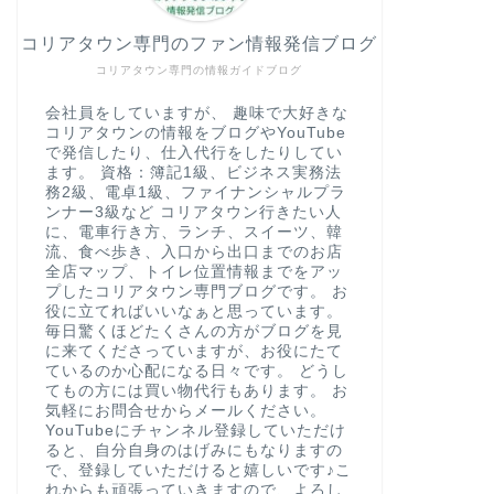
コリアタウン専門のファン情報発信ブログ
コリアタウン専門の情報ガイドブログ
会社員をしていますが、 趣味で大好きな
コリアタウンの情報をブログやYouTube
で発信したり、仕入代行をしたりしてい
ます。 資格：簿記1級、ビジネス実務法
務2級、電卓1級、ファイナンシャルプラ
ンナー3級など コリアタウン行きたい人
に、電車行き方、ランチ、スイーツ、韓
流、食べ歩き、入口から出口までのお店
全店マップ、トイレ位置情報までをアッ
プしたコリアタウン専門ブログです。 お
役に立てればいいなぁと思っています。
毎日驚くほどたくさんの方がブログを見
に来てくださっていますが、お役にたて
ているのか心配になる日々です。 どうし
てもの方には買い物代行もあります。 お
気軽にお問合せからメールください。
YouTubeにチャンネル登録していただけ
ると、自分自身のはげみにもなりますの
で、登録していただけると嬉しいです♪こ
れからも頑張っていきますので、よろし