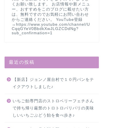
くお願い致します。 お店情報や新メニュ
ー、おすすめをこのブログに載せたい方
は、無料ですのでお気軽にお問い合わせ
からご連絡ください。 YouTube登録
→https://www.youtube.com/channel/U
CqqGYeV0BbdkXwJLGZCDdNg?
sub_confirmation=1
最近の投稿
【新店】ジョンノ屋台村で１０円パンをテ
イクアウトしました♪
いちご飴専門店のストロベリーフェチさん
で持ち帰り厳禁のトロトロパリパリの美味
しいいちごぶどう飴を食べ歩き♪