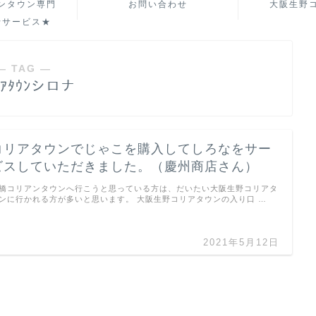
ンタウン専門
お問い合わせ
大阪生野
行サービス★
― TAG ―
ｺﾘｱﾀｳﾝシロナ
コリアタウンでじゃこを購入してしろなをサー
ビスしていただきました。（慶州商店さん）
橋コリアンタウンへ行こうと思っている方は、だいたい大阪生野コリアタ
ンに行かれる方が多いと思います。 大阪生野コリアタウンの入り口 …
2021年5月12日