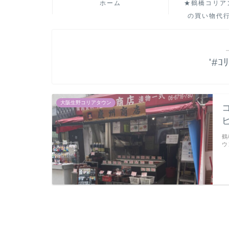
ホーム
★鶴橋コリア
の買い物代
'#
大阪生野コリアタウン
鶴
ウ