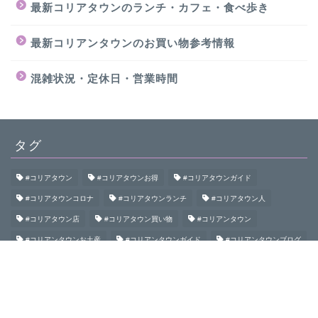
最新コリアタウンのランチ・カフェ・食べ歩き
最新コリアンタウンのお買い物参考情報
混雑状況・定休日・営業時間
タグ
#コリアタウン
#コリアタウンお得
#コリアタウンガイド
#コリアタウンコロナ
#コリアタウンランチ
#コリアタウン人
#コリアタウン店
#コリアタウン買い物
#コリアンタウン
#コリアンタウンお土産
#コリアンタウンガイド
#コリアンタウンブログ
#コリアンタウン初めて
#コリアンタウン食べ歩き
#コリアンタウン鶴橋
#コロナコリアンタウン
#大阪コリアタウン
#大阪コリアンタウン
#御幸通
#桃谷
#生野
#生野コリアタウン