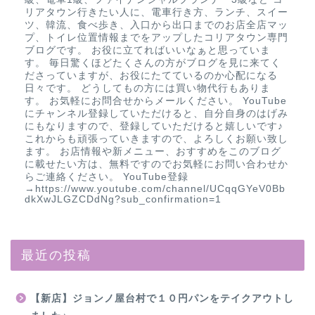
リアタウン行きたい人に、電車行き方、ランチ、スイー
ツ、韓流、食べ歩き、入口から出口までのお店全店マッ
プ、トイレ位置情報までをアップしたコリアタウン専門
ブログです。 お役に立てればいいなぁと思っていま
す。 毎日驚くほどたくさんの方がブログを見に来てく
ださっていますが、お役にたてているのか心配になる
日々です。 どうしてもの方には買い物代行もありま
す。 お気軽にお問合せからメールください。 YouTube
にチャンネル登録していただけると、自分自身のはげみ
にもなりますので、登録していただけると嬉しいです♪
これからも頑張っていきますので、よろしくお願い致し
ます。 お店情報や新メニュー、おすすめをこのブログ
に載せたい方は、無料ですのでお気軽にお問い合わせか
らご連絡ください。 YouTube登録
→https://www.youtube.com/channel/UCqqGYeV0Bb
dkXwJLGZCDdNg?sub_confirmation=1
最近の投稿
【新店】ジョンノ屋台村で１０円パンをテイクアウトし