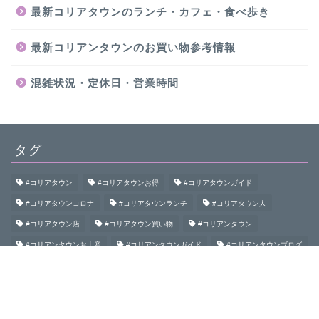
最新コリアタウンのランチ・カフェ・食べ歩き
最新コリアンタウンのお買い物参考情報
混雑状況・定休日・営業時間
タグ
#コリアタウン
#コリアタウンお得
#コリアタウンガイド
#コリアタウンコロナ
#コリアタウンランチ
#コリアタウン人
#コリアタウン店
#コリアタウン買い物
#コリアンタウン
#コリアンタウンお土産
#コリアンタウンガイド
#コリアンタウンブログ
#コリアンタウン初めて
#コリアンタウン食べ歩き
#コリアンタウン鶴橋
#コロナコリアンタウン
#大阪コリアタウン
#大阪コリアンタウン
#御幸通
#桃谷
#生野
#生野コリアタウン