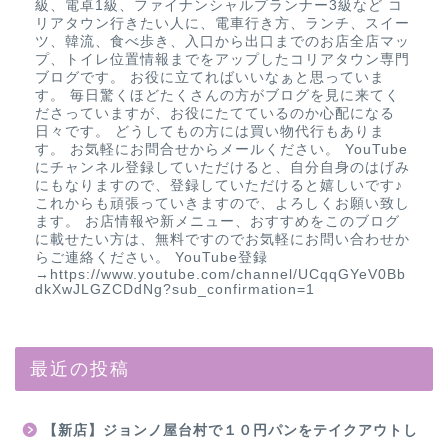
級、電卓1級、ファイナンシャルプランナー3級など コ
リアタウン行きたい人に、電車行き方、ランチ、スイー
ツ、韓流、食べ歩き、入口から出口までのお店全店マッ
プ、トイレ位置情報までをアップしたコリアタウン専門
ブログです。 お役に立てればいいなぁと思っていま
す。 毎日驚くほどたくさんの方がブログを見に来てく
ださっていますが、お役にたてているのか心配になる
日々です。 どうしてもの方には買い物代行もありま
す。 お気軽にお問合せからメールください。 YouTube
にチャンネル登録していただけると、自分自身のはげみ
にもなりますので、登録していただけると嬉しいです♪
これからも頑張っていきますので、よろしくお願い致し
ます。 お店情報や新メニュー、おすすめをこのブログ
に載せたい方は、無料ですのでお気軽にお問い合わせか
らご連絡ください。 YouTube登録
→https://www.youtube.com/channel/UCqqGYeV0Bb
dkXwJLGZCDdNg?sub_confirmation=1
最近の投稿
【新店】ジョンノ屋台村で１０円パンをテイクアウトし