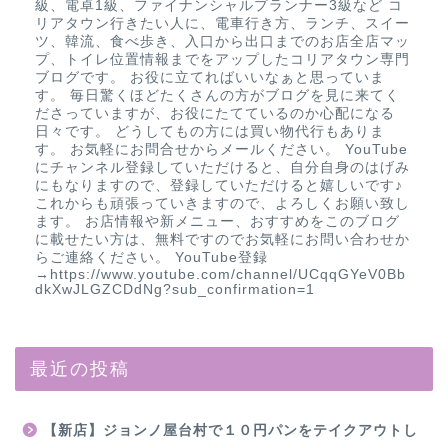
級、電卓1級、ファイナンシャルプランナー3級など コ
リアタウン行きたい人に、電車行き方、ランチ、スイー
ツ、韓流、食べ歩き、入口から出口までのお店全店マッ
プ、トイレ位置情報までをアップしたコリアタウン専門
ブログです。 お役に立てればいいなぁと思っていま
す。 毎日驚くほどたくさんの方がブログを見に来てく
ださっていますが、お役にたてているのか心配になる
日々です。 どうしてもの方には買い物代行もありま
す。 お気軽にお問合せからメールください。 YouTube
にチャンネル登録していただけると、自分自身のはげみ
にもなりますので、登録していただけると嬉しいです♪
これからも頑張っていきますので、よろしくお願い致し
ます。 お店情報や新メニュー、おすすめをこのブログ
に載せたい方は、無料ですのでお気軽にお問い合わせか
らご連絡ください。 YouTube登録
→https://www.youtube.com/channel/UCqqGYeV0Bb
dkXwJLGZCDdNg?sub_confirmation=1
最近の投稿
【新店】ジョンノ屋台村で１０円パンをテイクアウトし