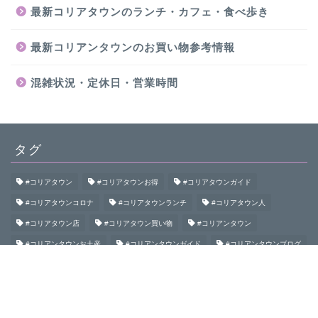
最新コリアタウンのランチ・カフェ・食べ歩き
最新コリアンタウンのお買い物参考情報
混雑状況・定休日・営業時間
タグ
#コリアタウン
#コリアタウンお得
#コリアタウンガイド
#コリアタウンコロナ
#コリアタウンランチ
#コリアタウン人
#コリアタウン店
#コリアタウン買い物
#コリアンタウン
#コリアンタウンお土産
#コリアンタウンガイド
#コリアンタウンブログ
#コリアンタウン初めて
#コリアンタウン食べ歩き
#コリアンタウン鶴橋
#コロナコリアンタウン
#大阪コリアタウン
#大阪コリアンタウン
#御幸通
#桃谷
#生野
#生野コリアタウン