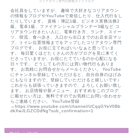
コリアタウン専門の情報ガイドブログ
会社員をしていますが、 趣味で大好きなコリアタウン
の情報をブログやYouTubeで発信したり、仕入代行をし
たりしています。 資格：簿記1級、ビジネス実務法務2
級、電卓1級、ファイナンシャルプランナー3級など コ
リアタウン行きたい人に、電車行き方、ランチ、スイー
ツ、韓流、食べ歩き、入口から出口までのお店全店マッ
プ、トイレ位置情報までをアップしたコリアタウン専門
ブログです。 お役に立てればいいなぁと思っていま
す。 毎日驚くほどたくさんの方がブログを見に来てく
ださっていますが、お役にたてているのか心配になる
日々です。 どうしてもの方には買い物代行もありま
す。 お気軽にお問合せからメールください。 YouTube
にチャンネル登録していただけると、自分自身のはげみ
にもなりますので、登録していただけると嬉しいです♪
これからも頑張っていきますので、よろしくお願い致し
ます。 お店情報や新メニュー、おすすめをこのブログ
に載せたい方は、無料ですのでお気軽にお問い合わせか
らご連絡ください。 YouTube登録
→https://www.youtube.com/channel/UCqqGYeV0Bb
dkXwJLGZCDdNg?sub_confirmation=1