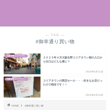
― TAG ―
#御幸通り買い物
大阪生野コリアタウン
２０２３年４月大阪生野コリアタウン朝の入口か
ら出口はどんな感じ？
2023年4月11日
大阪生野コリアタウン
コリアタウンの閉店セール・・・好きなお店だっ
たので残念です！！
2022年6月14日
HOME
#御幸通り買い物