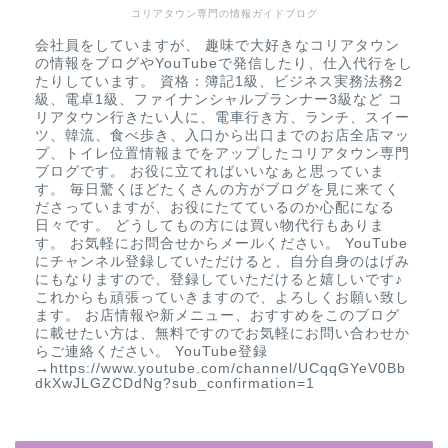
コリアタウン専門の情報ガイドブログ
会社員をしていますが、 趣味で大好きなコリアタウン
の情報をブログやYouTubeで発信したり、仕入代行をし
たりしています。 資格：簿記1級、ビジネス実務法務2
級、電卓1級、ファイナンシャルプランナー3級など コ
リアタウン行きたい人に、電車行き方、ランチ、スイー
ツ、韓流、食べ歩き、入口から出口までのお店全店マッ
プ、トイレ位置情報までをアップしたコリアタウン専門
ブログです。 お役に立てればいいなぁと思っていま
す。 毎日驚くほどたくさんの方がブログを見に来てく
ださっていますが、お役にたてているのか心配になる
日々です。 どうしてもの方には買い物代行もありま
す。 お気軽にお問合せからメールください。 YouTube
にチャンネル登録していただけると、自分自身のはげみ
にもなりますので、登録していただけると嬉しいです♪
これからも頑張っていきますので、よろしくお願い致し
ます。 お店情報や新メニュー、おすすめをこのブログ
に載せたい方は、無料ですのでお気軽にお問い合わせか
らご連絡ください。 YouTube登録
→https://www.youtube.com/channel/UCqqGYeV0Bb
dkXwJLGZCDdNg?sub_confirmation=1