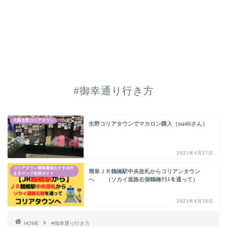
#御幸通り行き方
大阪生野コリアタウン
生野コリアタウンでマカロン購入（sudiiさん）
2021年4月27日
コリアタウン簡単最短おすすめ行
簡単ＪＲ鶴橋駅中央改札からコリアンタウン
き方マップ全部ガイド
へ （ソカイ道路右側鶴橋ｸﾗｽを通って）
2021年4月18日
HOME
#御幸通り行き方