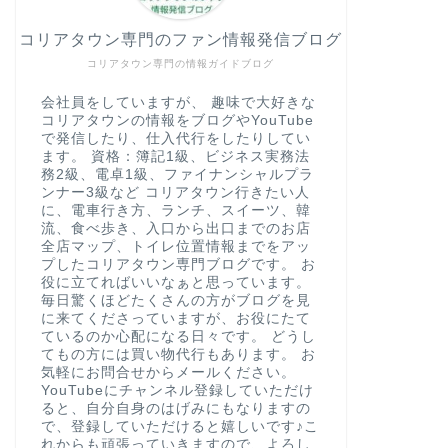
コリアタウン専門のファン情報発信ブログ
コリアタウン専門の情報ガイドブログ
会社員をしていますが、 趣味で大好きな
コリアタウンの情報をブログやYouTube
で発信したり、仕入代行をしたりしてい
ます。 資格：簿記1級、ビジネス実務法
務2級、電卓1級、ファイナンシャルプラ
ンナー3級など コリアタウン行きたい人
に、電車行き方、ランチ、スイーツ、韓
流、食べ歩き、入口から出口までのお店
全店マップ、トイレ位置情報までをアッ
プしたコリアタウン専門ブログです。 お
役に立てればいいなぁと思っています。
毎日驚くほどたくさんの方がブログを見
に来てくださっていますが、お役にたて
ているのか心配になる日々です。 どうし
てもの方には買い物代行もあります。 お
気軽にお問合せからメールください。
YouTubeにチャンネル登録していただけ
ると、自分自身のはげみにもなりますの
で、登録していただけると嬉しいです♪こ
れからも頑張っていきますので、よろし