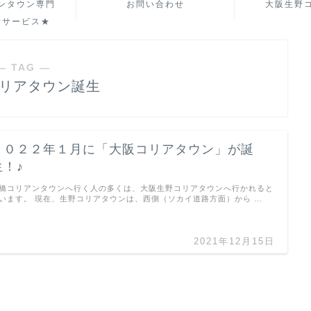
ンタウン専門
お問い合わせ
大阪生野
行サービス★
― TAG ―
コリアタウン誕生
２０２２年１月に「大阪コリアタウン」が誕
生！♪
橋コリアンタウンへ行く人の多くは、大阪生野コリアタウンへ行かれると
います。 現在、生野コリアタウンは、西側（ソカイ道路方面）から …
2021年12月15日