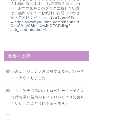
くお願い致します。 お店情報や新メニュ
ー、おすすめをこのブログに載せたい方
は、無料ですのでお気軽にお問い合わせ
からご連絡ください。 YouTube登録
→https://www.youtube.com/channel/U
CqqGYeV0BbdkXwJLGZCDdNg?
sub_confirmation=1
最近の投稿
【新店】ジョンノ屋台村で１０円パンをテ
イクアウトしました♪
いちご飴専門店のストロベリーフェチさん
で持ち帰り厳禁のトロトロパリパリの美味
しいいちごぶどう飴を食べ歩き♪