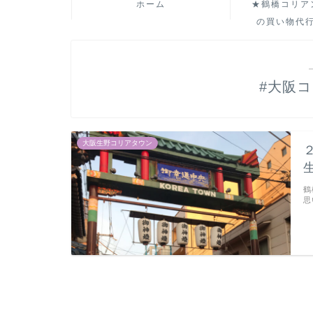
ホーム
★鶴橋コリア
の買い物代
#大阪
大阪生野コリアタウン
鶴
思