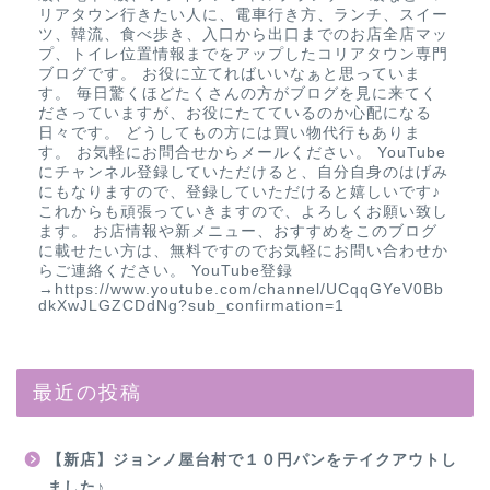
リアタウン行きたい人に、電車行き方、ランチ、スイー
ツ、韓流、食べ歩き、入口から出口までのお店全店マッ
プ、トイレ位置情報までをアップしたコリアタウン専門
ブログです。 お役に立てればいいなぁと思っていま
す。 毎日驚くほどたくさんの方がブログを見に来てく
ださっていますが、お役にたてているのか心配になる
日々です。 どうしてもの方には買い物代行もありま
す。 お気軽にお問合せからメールください。 YouTube
にチャンネル登録していただけると、自分自身のはげみ
にもなりますので、登録していただけると嬉しいです♪
これからも頑張っていきますので、よろしくお願い致し
ます。 お店情報や新メニュー、おすすめをこのブログ
に載せたい方は、無料ですのでお気軽にお問い合わせか
らご連絡ください。 YouTube登録
→https://www.youtube.com/channel/UCqqGYeV0Bb
dkXwJLGZCDdNg?sub_confirmation=1
最近の投稿
【新店】ジョンノ屋台村で１０円パンをテイクアウトし
ました♪