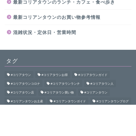
最新コリアタウンのランチ・カフェ・食べ歩き
最新コリアンタウンのお買い物参考情報
混雑状況・定休日・営業時間
タグ
#コリアタウン
#コリアタウンお得
#コリアタウンガイド
#コリアタウンコロナ
#コリアタウンランチ
#コリアタウン人
#コリアタウン店
#コリアタウン買い物
#コリアンタウン
#コリアンタウンお土産
#コリアンタウンガイド
#コリアンタウンブログ
#コリアンタウン初めて
#コリアンタウン食べ歩き
#コリアンタウン鶴橋
#コロナコリアンタウン
#大阪コリアタウン
#大阪コリアンタウン
#御幸通
#桃谷
#生野
#生野コリアタウン