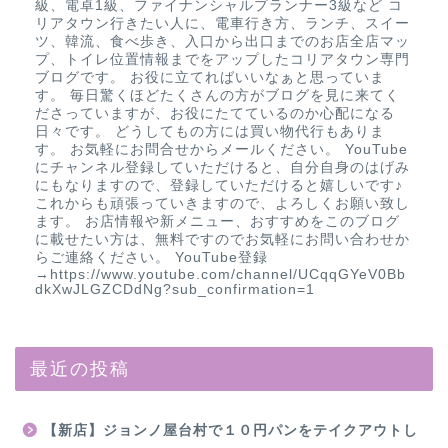
級、電卓1級、ファイナンシャルプランナー3級など コ
リアタウン行きたい人に、電車行き方、ランチ、スイー
ツ、韓流、食べ歩き、入口から出口までのお店全店マッ
プ、トイレ位置情報までをアップしたコリアタウン専門
ブログです。 お役に立てればいいなぁと思っていま
す。 毎日驚くほどたくさんの方がブログを見に来てく
ださっていますが、お役にたてているのか心配になる
日々です。 どうしてもの方には買い物代行もありま
す。 お気軽にお問合せからメールください。 YouTube
にチャンネル登録していただけると、自分自身のはげみ
にもなりますので、登録していただけると嬉しいです♪
これからも頑張っていきますので、よろしくお願い致し
ます。 お店情報や新メニュー、おすすめをこのブログ
に載せたい方は、無料ですのでお気軽にお問い合わせか
らご連絡ください。 YouTube登録
→https://www.youtube.com/channel/UCqqGYeV0Bb
dkXwJLGZCDdNg?sub_confirmation=1
最近の投稿
【新店】ジョンノ屋台村で１０円パンをテイクアウトし