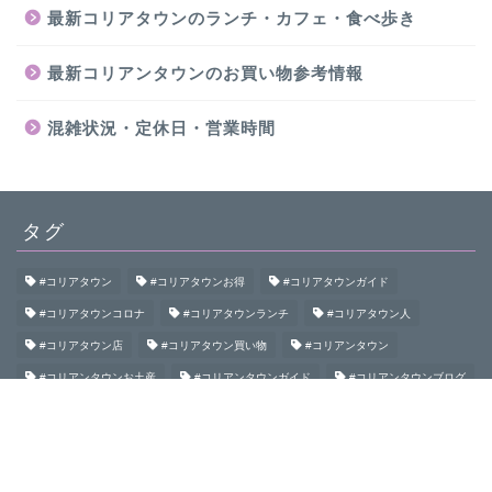
最新コリアタウンのランチ・カフェ・食べ歩き
最新コリアンタウンのお買い物参考情報
混雑状況・定休日・営業時間
タグ
#コリアタウン
#コリアタウンお得
#コリアタウンガイド
#コリアタウンコロナ
#コリアタウンランチ
#コリアタウン人
#コリアタウン店
#コリアタウン買い物
#コリアンタウン
#コリアンタウンお土産
#コリアンタウンガイド
#コリアンタウンブログ
#コリアンタウン初めて
#コリアンタウン食べ歩き
#コリアンタウン鶴橋
#コロナコリアンタウン
#大阪コリアタウン
#大阪コリアンタウン
#御幸通
#桃谷
#生野
#生野コリアタウン