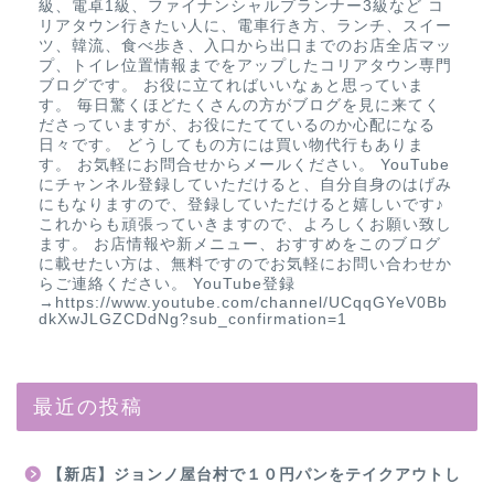
級、電卓1級、ファイナンシャルプランナー3級など コ
リアタウン行きたい人に、電車行き方、ランチ、スイー
ツ、韓流、食べ歩き、入口から出口までのお店全店マッ
プ、トイレ位置情報までをアップしたコリアタウン専門
ブログです。 お役に立てればいいなぁと思っていま
す。 毎日驚くほどたくさんの方がブログを見に来てく
ださっていますが、お役にたてているのか心配になる
日々です。 どうしてもの方には買い物代行もありま
す。 お気軽にお問合せからメールください。 YouTube
にチャンネル登録していただけると、自分自身のはげみ
にもなりますので、登録していただけると嬉しいです♪
これからも頑張っていきますので、よろしくお願い致し
ます。 お店情報や新メニュー、おすすめをこのブログ
に載せたい方は、無料ですのでお気軽にお問い合わせか
らご連絡ください。 YouTube登録
→https://www.youtube.com/channel/UCqqGYeV0Bb
dkXwJLGZCDdNg?sub_confirmation=1
最近の投稿
【新店】ジョンノ屋台村で１０円パンをテイクアウトし