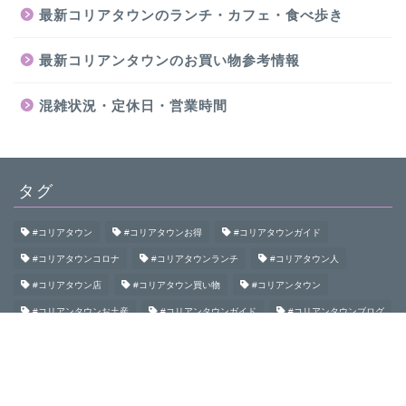
最新コリアタウンのランチ・カフェ・食べ歩き
最新コリアンタウンのお買い物参考情報
混雑状況・定休日・営業時間
タグ
#コリアタウン
#コリアタウンお得
#コリアタウンガイド
#コリアタウンコロナ
#コリアタウンランチ
#コリアタウン人
#コリアタウン店
#コリアタウン買い物
#コリアンタウン
#コリアンタウンお土産
#コリアンタウンガイド
#コリアンタウンブログ
#コリアンタウン初めて
#コリアンタウン食べ歩き
#コリアンタウン鶴橋
#コロナコリアンタウン
#大阪コリアタウン
#大阪コリアンタウン
#御幸通
#桃谷
#生野
#生野コリアタウン