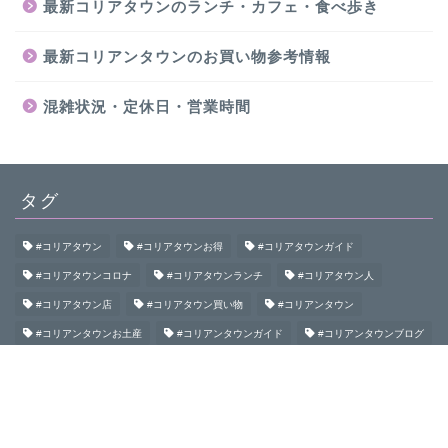
最新コリアタウンのランチ・カフェ・食べ歩き
最新コリアンタウンのお買い物参考情報
混雑状況・定休日・営業時間
タグ
#コリアタウン
#コリアタウンお得
#コリアタウンガイド
#コリアタウンコロナ
#コリアタウンランチ
#コリアタウン人
#コリアタウン店
#コリアタウン買い物
#コリアンタウン
#コリアンタウンお土産
#コリアンタウンガイド
#コリアンタウンブログ
#コリアンタウン初めて
#コリアンタウン食べ歩き
#コリアンタウン鶴橋
#コロナコリアンタウン
#大阪コリアタウン
#大阪コリアンタウン
#御幸通
#桃谷
#生野
#生野コリアタウン