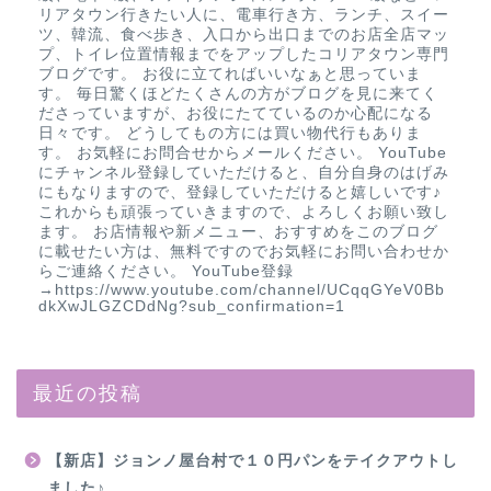
リアタウン行きたい人に、電車行き方、ランチ、スイー
ツ、韓流、食べ歩き、入口から出口までのお店全店マッ
プ、トイレ位置情報までをアップしたコリアタウン専門
ブログです。 お役に立てればいいなぁと思っていま
す。 毎日驚くほどたくさんの方がブログを見に来てく
ださっていますが、お役にたてているのか心配になる
日々です。 どうしてもの方には買い物代行もありま
す。 お気軽にお問合せからメールください。 YouTube
にチャンネル登録していただけると、自分自身のはげみ
にもなりますので、登録していただけると嬉しいです♪
これからも頑張っていきますので、よろしくお願い致し
ます。 お店情報や新メニュー、おすすめをこのブログ
に載せたい方は、無料ですのでお気軽にお問い合わせか
らご連絡ください。 YouTube登録
→https://www.youtube.com/channel/UCqqGYeV0Bb
dkXwJLGZCDdNg?sub_confirmation=1
最近の投稿
【新店】ジョンノ屋台村で１０円パンをテイクアウトし
ました♪