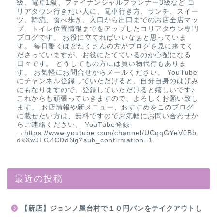
級、電卓1級、ファイナンシャルプランナー3級など コ
リアタウン行きたい人に、電車行き方、ランチ、スイー
ツ、韓流、食べ歩き、入口から出口までのお店全店マッ
プ、トイレ位置情報までをアップしたコリアタウン専門
ブログです。 お役に立てればいいなぁと思っていま
す。 毎日驚くほどたくさんの方がブログを見に来てく
ださっていますが、お役にたてているのか心配になる
日々です。 どうしてもの方には買い物代行もありま
す。 お気軽にお問合せからメールください。 YouTube
にチャンネル登録していただけると、自分自身のはげみ
にもなりますので、登録していただけると嬉しいです♪
これからも頑張っていきますので、よろしくお願い致し
ます。 お店情報や新メニュー、おすすめをこのブログ
に載せたい方は、無料ですのでお気軽にお問い合わせか
らご連絡ください。 YouTube登録
→https://www.youtube.com/channel/UCqqGYeV0Bb
dkXwJLGZCDdNg?sub_confirmation=1
最近の投稿
【新店】ジョンノ屋台村で１０円パンをテイクアウトし