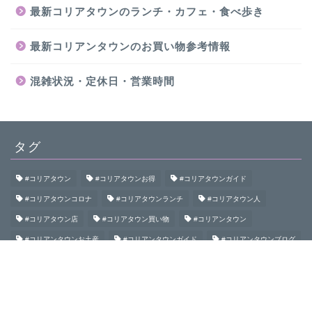
最新コリアタウンのランチ・カフェ・食べ歩き
最新コリアンタウンのお買い物参考情報
混雑状況・定休日・営業時間
タグ
#コリアタウン
#コリアタウンお得
#コリアタウンガイド
#コリアタウンコロナ
#コリアタウンランチ
#コリアタウン人
#コリアタウン店
#コリアタウン買い物
#コリアンタウン
#コリアンタウンお土産
#コリアンタウンガイド
#コリアンタウンブログ
#コリアンタウン初めて
#コリアンタウン食べ歩き
#コリアンタウン鶴橋
#コロナコリアンタウン
#大阪コリアタウン
#大阪コリアンタウン
#御幸通
#桃谷
#生野
#生野コリアタウン