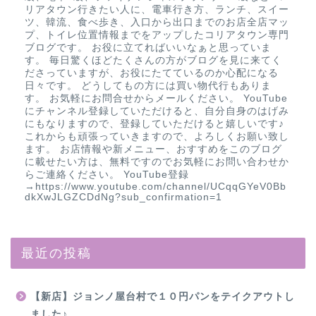
リアタウン行きたい人に、電車行き方、ランチ、スイー
ツ、韓流、食べ歩き、入口から出口までのお店全店マッ
プ、トイレ位置情報までをアップしたコリアタウン専門
ブログです。 お役に立てればいいなぁと思っていま
す。 毎日驚くほどたくさんの方がブログを見に来てく
ださっていますが、お役にたてているのか心配になる
日々です。 どうしてもの方には買い物代行もありま
す。 お気軽にお問合せからメールください。 YouTube
にチャンネル登録していただけると、自分自身のはげみ
にもなりますので、登録していただけると嬉しいです♪
これからも頑張っていきますので、よろしくお願い致し
ます。 お店情報や新メニュー、おすすめをこのブログ
に載せたい方は、無料ですのでお気軽にお問い合わせか
らご連絡ください。 YouTube登録
→https://www.youtube.com/channel/UCqqGYeV0Bb
dkXwJLGZCDdNg?sub_confirmation=1
最近の投稿
【新店】ジョンノ屋台村で１０円パンをテイクアウトし
ました♪