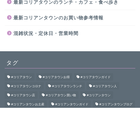
最新コリアタウンのランチ・カフェ・食べ歩き
最新コリアンタウンのお買い物参考情報
混雑状況・定休日・営業時間
タグ
#コリアタウン
#コリアタウンお得
#コリアタウンガイド
#コリアタウンコロナ
#コリアタウンランチ
#コリアタウン人
#コリアタウン店
#コリアタウン買い物
#コリアンタウン
#コリアンタウンお土産
#コリアンタウンガイド
#コリアンタウンブログ
#コリアンタウン初めて
#コリアンタウン食べ歩き
#コリアンタウン鶴橋
#コロナコリアンタウン
#大阪コリアタウン
#大阪コリアンタウン
#御幸通
#桃谷
#生野
#生野コリアタウン