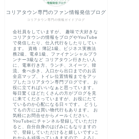
コリアタウン専門のファン情報発信ブログ
コリアタウン専門の情報ガイドブログ
会社員をしていますが、 趣味で大好きな
コリアタウンの情報をブログやYouTube
で発信したり、仕入代行をしたりしてい
ます。 資格：簿記1級、ビジネス実務法
務2級、電卓1級、ファイナンシャルプラ
ンナー3級など コリアタウン行きたい人
に、電車行き方、ランチ、スイーツ、韓
流、食べ歩き、入口から出口までのお店
全店マップ、トイレ位置情報までをアッ
プしたコリアタウン専門ブログです。 お
役に立てればいいなぁと思っています。
毎日驚くほどたくさんの方がブログを見
に来てくださっていますが、お役にたて
ているのか心配になる日々です。 どうし
てもの方には買い物代行もあります。 お
気軽にお問合せからメールください。
YouTubeにチャンネル登録していただけ
ると、自分自身のはげみにもなりますの
で、登録していただけると嬉しいです♪こ
れからも頑張っていきますので、よろし