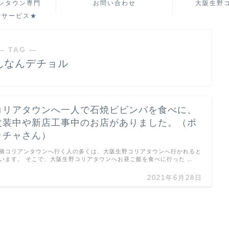
ンタウン専門
お問い合わせ
大阪生野
行サービス★
― TAG ―
んなんデチョル
コリアタウンへ一人で石焼ビビンバを食べに、
改装中や新店工事中のお店がありました。（ポ
ッチャさん）
橋コリアンタウンへ行く人の多くは、大阪生野コリアタウンへ行かれると
います。 そこで、大阪生野コリアタウンへお昼ご飯を食べに行った …
2021年6月28日