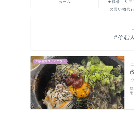
ホーム
★鶴橋コリア
の買い物代
#そむ
大阪生野コリアタウン
鶴
思