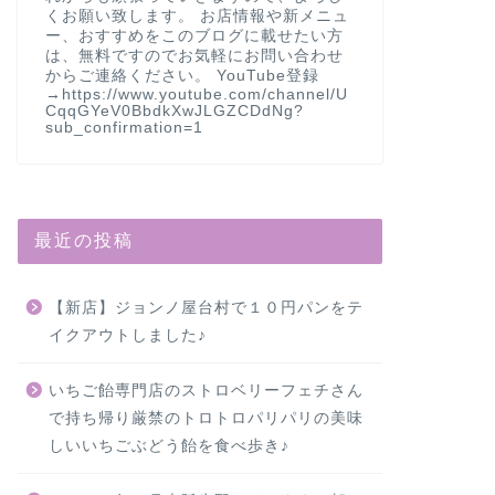
くお願い致します。 お店情報や新メニュ
ー、おすすめをこのブログに載せたい方
は、無料ですのでお気軽にお問い合わせ
からご連絡ください。 YouTube登録
→https://www.youtube.com/channel/U
CqqGYeV0BbdkXwJLGZCDdNg?
sub_confirmation=1
最近の投稿
【新店】ジョンノ屋台村で１０円パンをテ
イクアウトしました♪
いちご飴専門店のストロベリーフェチさん
で持ち帰り厳禁のトロトロパリパリの美味
しいいちごぶどう飴を食べ歩き♪